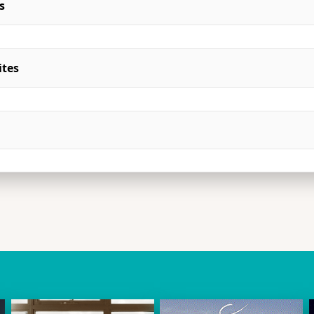
s
ites