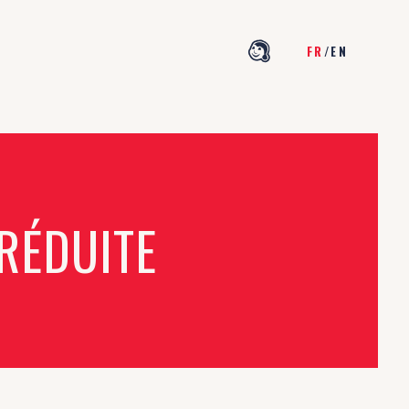
FR
/
EN
 RÉDUITE